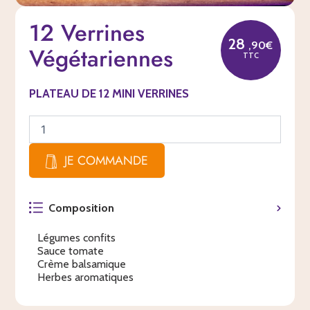
quantité
12 Verrines
de
12
28
,90€
Végétariennes
Verrines
TTC
Végétariennes
PLATEAU DE 12 MINI VERRINES
JE COMMANDE
Composition
Légumes confits
Sauce tomate
Crème balsamique
Herbes aromatiques