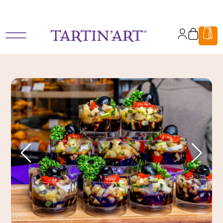
Des box pause déjeuner pour les entreprises et salariés, en livraison ou
en click and collect.
Mon
Panier
compte