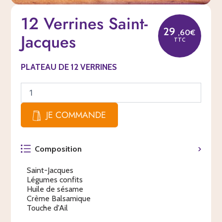
quantité
12 Verrines Saint-
de
12
29
,60€
Jacques
Verrines
TTC
Saint-
Jacques
PLATEAU DE 12 VERRINES
JE COMMANDE
Composition
Saint-Jacques
Légumes confits
Huile de sésame
Crème Balsamique
Touche d'Ail