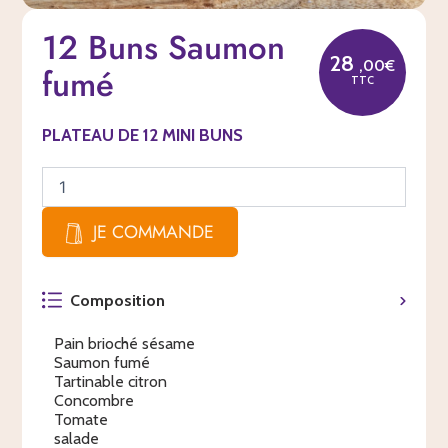
quantité
12 Buns Saumon
de
12
28
,00€
fumé
Buns
TTC
Saumon
fumé
PLATEAU DE 12 MINI BUNS
JE COMMANDE
Composition
Pain brioché sésame
Saumon fumé
Tartinable citron
Concombre
Tomate
salade