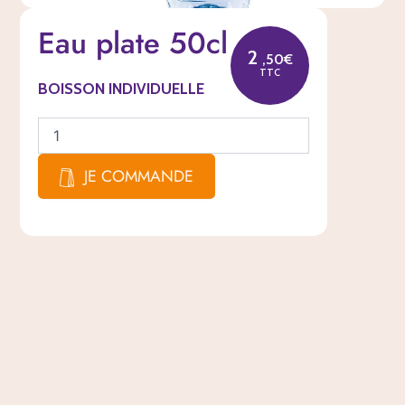
quantité
Eau plate 50cl
de
Eau
2
,50€
plate
TTC
BOISSON INDIVIDUELLE
50cl
JE COMMANDE