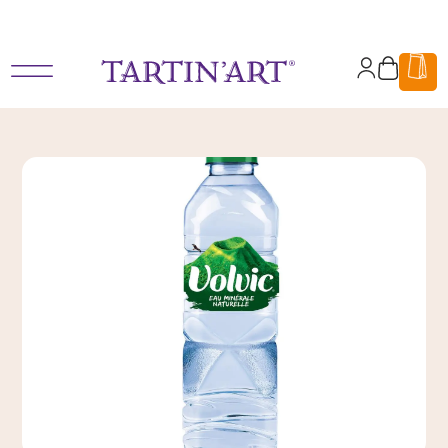
Des box pause déjeuner pour les entreprises et salariés, en livraison ou
en click and collect.
Mon
Panier
compte