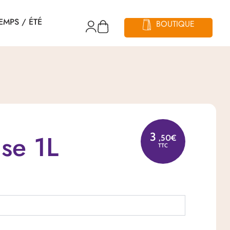
ollect.
EMPS / ÉTÉ
BOUTIQUE
Mon
Panier
compte
se 1L
3
,50€
TTC